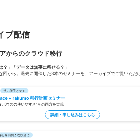
イブ配信
アからのクラウド移行
は？」「データは無事に移せる？」
な回から。過去に開催した3本のセミナーを、アーカイブでご覧いただ
使い勝手とデモ
space + rakumo 移行計画セミナー
と“サイボウズの使いやすさ”その両方を実現
詳細・申し込みはこちら
移行を前向きな投資に