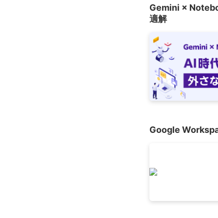
Gemini × 
適解
Google Work